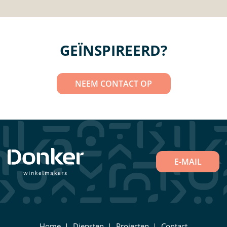
GEÏNSPIREERD?
NEEM CONTACT OP
E-MAIL
Home
Diensten
Projecten
Contact