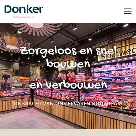
Zorgeloos en snel
bouwen
en verbouwen
DE KRACHT VAN ONS ERVAREN BOUWTEAM