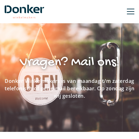
Vragen? Mail ons!
Donker Winkelmakers is van maandag t/m zaterdag
telefonisch of per e-mail bereikbaar.
Op zondag zijn
wij gesloten.